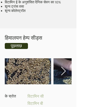
विटामिन ई के अनुशंसित दैनिक सेवन का 10%
शून्य ट्रांस वसा
शून्य कोलेस्ट्रॉल
हिमालयन हेम्प सीड्स
पूछताछ
के स्रोत
विटामिन सी
विटामिन बी